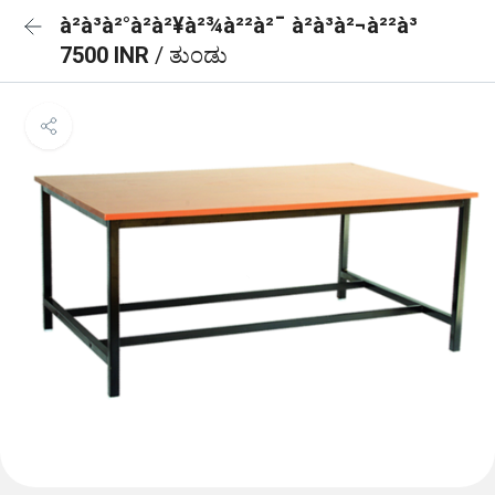
à²à³à²°à²à²¥à²¾à²²à²¯ à²à³à²¬à²²à³
7500 INR
/ ತುಂಡು