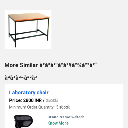
More Similar à²à³à²°à²à²¥à²¾à²²à²¯
à²à³à²¬à²²à³
Laboratory chair
Price: 2800 INR
/
ತುಂಡು
Minimum Order Quantity : 5 ತುಂಡು
Brand Name:
weltech
Know More